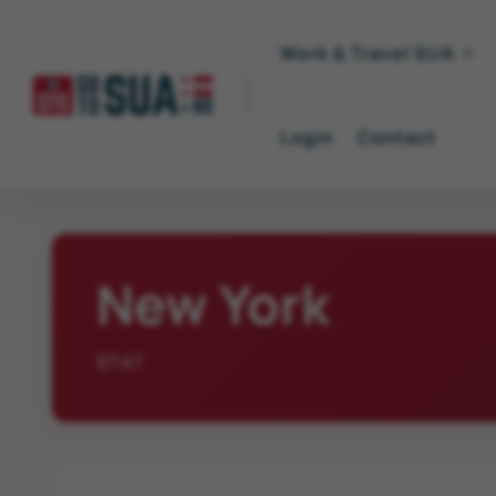
Work & Travel SUA
Login
Contact
New York
STAT