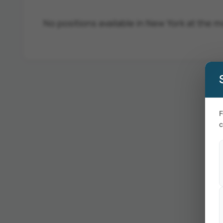
No positions available in New York at the 
F
c