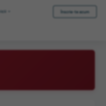
icii
Înscrie-te acum