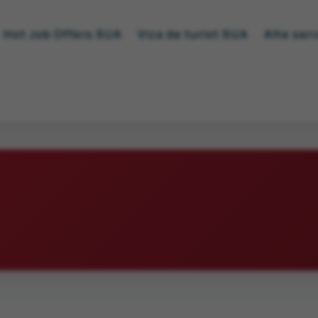
Hot Job Offers SUA
Viza de turist SUA
Alte serv