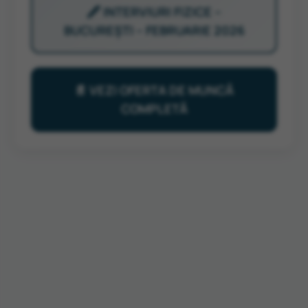
🖋️ INTERVIURI FIZICE –
BUCUREȘTI – FEBRUARIE 2026
📄 VEZI OFERTA DE MUNCĂ
COMPLETĂ