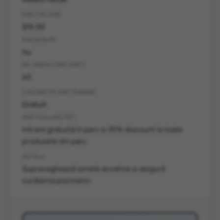
PREȚ PE ORĂ
$15.00
BACȘIȘURI
nu
NR. MEDIU ORE/SĂPT
40
CAZARE PE SĂPTĂMÂNĂ
Gratuit
PARTICULARITĂȚI
Intrare gratuită în parc și 35% discount la toate
produsele din parc.
DETALII
Supraveghează zonele acvatice și asigură
curățenia piscinelor.