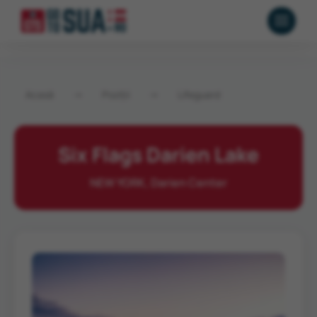
Acasă
→
Poziții
→
Lifeguard
Six Flags Darien Lake
NEW YORK, Darien Center