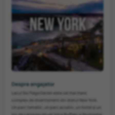
Despre angajator
Lacul Six Flags Darien este cel mai mare
complex de divertisment din statul New York.
Un parc tematic, un parc acvatic, un hotel și un
loc de campare situat între Buffalo și Rochester,