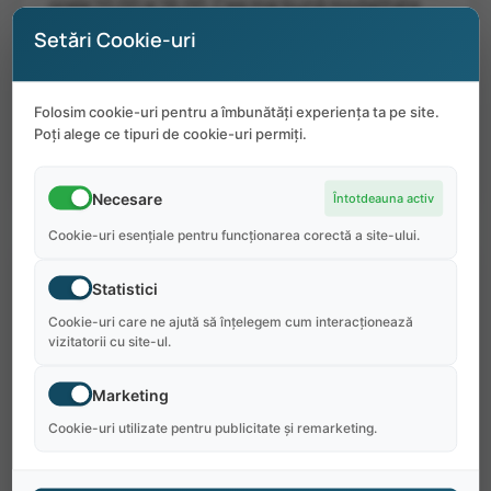
orele 10:00 și 16:00. Cea mai bună modalitate
de a călători de la aeroport la parc este cu
Setări Cookie-uri
taxiul, Uber sau Lyft. Costul este de
aproximativ 60 USD. Six Flags Darien Lake nu
Folosim cookie-uri pentru a îmbunătăți experiența ta pe site.
oferă transport la/de la aeroport.
Poți alege ce tipuri de cookie-uri permiți.
Necesare
Întotdeauna activ
Cookie-uri esențiale pentru funcționarea corectă a site-ului.
De ce să alegi Six Flags Darien
Statistici
Lake:
Cookie-uri care ne ajută să înțelegem cum interacționează
vizitatorii cu site-ul.
35% reducere la alimente, băuturi și produse
comerciale;
Marketing
Cookie-uri utilizate pentru publicitate și remarketing.
Acces gratuit în parc în zilele libere;
Bilete pentru familie/prieteni