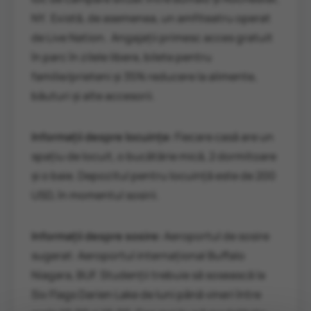
NY. Există, de asemenea, un amfiteatru operat
de Live Nation. Angajații primesc acces gratuit
în parc în zilele libere, bilete pentru
familie/prieteni și 35% reducere la alimente,
băuturi și alte accesorii.
Informații despre locuințe:
Fiecare casă are un
spațiu de locuit, o bucătărie mică, 2 dormitoare
și o baie. Depozitul pentru locuință este de 200
USD, în momentul sosirii.
Informații despre sosire:
Aeroportul de sosire
sugerat: Aeroportul internațional Buffalo
Niagara, BUF. Studenții trebuie să sosească la
Six Flags Darien Lake de luni până vineri între