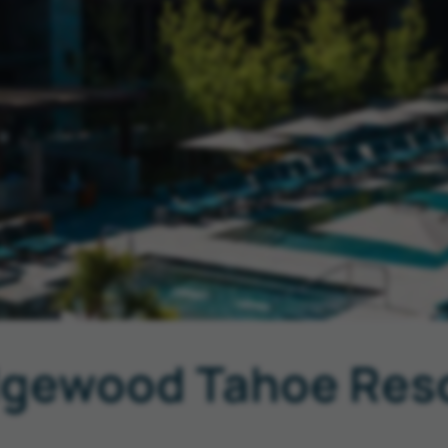
gewood Tahoe Res