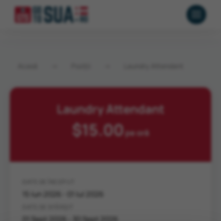
Acasă
→
Poziții
→
Laundry Attendant
Laundry Attendant
$15.00
pe oră
DATE DE ÎNCEPUT
15 Iun 2026 - 01 Iul 2026
DATE DE SFÂRȘIT
01 Sept 2026 - 30 Sept 2026