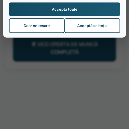
Acceptă toate
🖋️ INTERVIURI ONLINE - IANUARIE
2026
Doar necesare
Acceptă selecția
📄 VEZI OFERTA DE MUNCĂ
COMPLETĂ