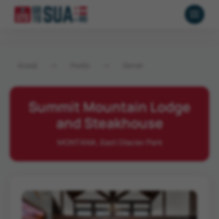
Acasă
→
Poziții
→
Server
Summit Mountain Lodge
and Steakhouse
MONTANA, East Glacier Park