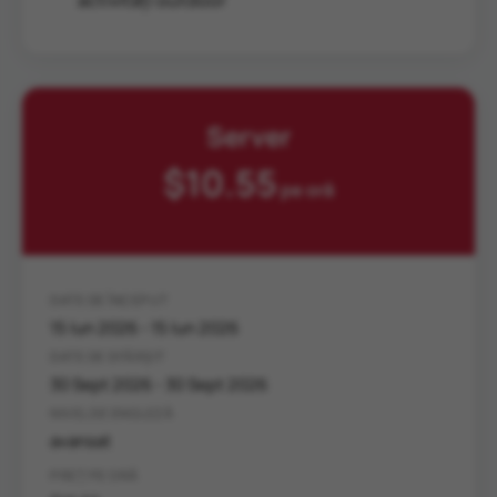
Server
$10.55
pe oră
DATE DE ÎNCEPUT
15 Iun 2026 - 15 Iun 2026
DATE DE SFÂRȘIT
30 Sept 2026 - 30 Sept 2026
NIVEL DE ENGLEZĂ
avansat
PREȚ PE ORĂ