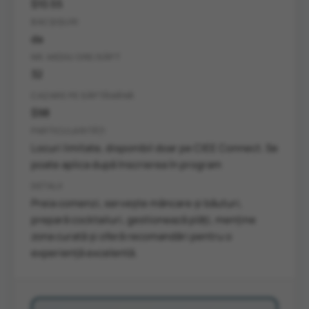
$10.55
BACȘIȘURI
da
NR. MEDIU ORE/SĂPT
32
CAZARE PE SĂPTĂMÂNĂ
$98
PARTICULARITĂȚI
Locuri limitate, disponibil doar pe CIEE Connect. Se
poate aplica după înscrierea în program
DETALII
Preia comenzi, servește mâncare și băuturi,
prepară cocktailuri, gestionează plăți, menține
zona curată și oferă recomandări pentru o
experiență excelentă.