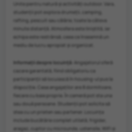
Unite pentru natură și activități outdoor. Vara,
studenții pot explora drumeții, camping,
rafting, pescuit sau călărie, toate la câteva
minute distanță. Atmosfera este liniștită, iar
echipa este restrânsă, ceea ce înseamnă un
mediu de lucru apropiat și organizat.
Informații despre locuință:
Angajatorul oferă
cazare garantată, fiind obligatoriu ca
participanții să locuiască în housing-ul pus la
dispoziție. Casa angajaților are 8 dormitoare,
fiecare cu baie proprie. În cameră pot sta una
sau două persoane. Studenții pot solicita să
stea cu un prieten sau partener. Locuința
include bucătărie complet utilată, frigider,
aragaz, cuptor cu microunde, ustensile, WiFi și