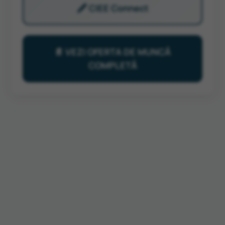
🖋️ CIEE Connect
📄 VEZI OFERTA DE MUNCĂ
COMPLETĂ