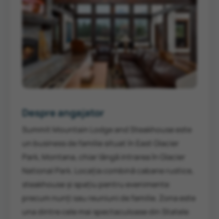
Despre angajator
Summit Mountain Lodge and Steakhouse este
un business de familie situat în East Glacier
Park, Montana, chiar lângă intrarea în Glacier
National Park. Locația combină cabane rustice,
steakhouse și spațiu pentru evenimente
precum nunți sau reuniuni de familie. Zona este
una dintre cele mai spectaculoase din Statele