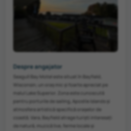
Despre angajator
Seagull Bay Motel este situat în Bayfield,
Wisconsin, un oraș mic și foarte apreciat pe
malul Lake Superior. Zona este cunoscută
pentru porturile de sailing, Apostle Islands și
atmosfera artistică specifică orașelor de
coastă. Vara, Bayfield atrage turiști interesați
de natură, muzică live, ferme locale și