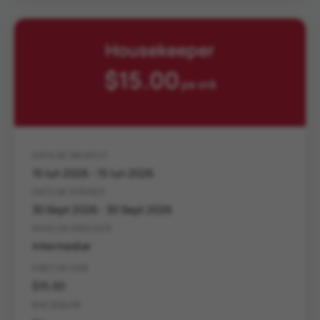
Housekeeper
$15.00
pe oră
DATE DE ÎNCEPUT
15 Iun 2026 - 15 Iun 2026
DATE DE SFÂRȘIT
30 Sept 2026 - 30 Sept 2026
NIVEL DE ENGLEZĂ
intermediar
PREȚ PE ORĂ
$15.00
BACȘIȘURI