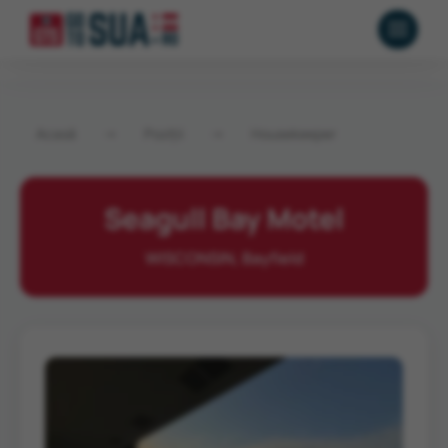
Acasă
→
Poziții
→
Housekeeper
Seagull Bay Motel
WISCONSIN, Bayfield