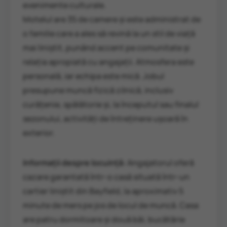
evenimente culturale.
Motelul are 35 de camere și este administrat de
o familie care a ales să revină la un stil de viață
mai liniștit, punând accent pe comunitate și
relația apropiată cu angajații. Atmosfera este
personală, iar echipa este mică. Jobul
presupune muncă fizică zilnică, inclusiv
curățenie, spălătorie și, la începutul sau finalul
sezonului, activități de întreținere ușoară în
exterior.
Informații despre locuință:
Angajatorul oferă
cazare garantată într-o casă situată într-un
cartier liniștit din Bayfield, la aproximativ 5
minute de mers pe jos de locul de muncă. Casa
are patru dormitoare și două băi, bucătărie