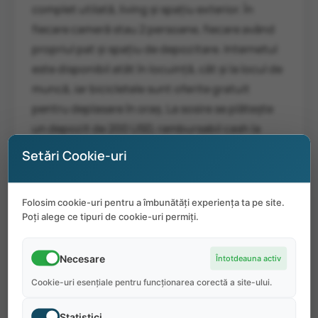
complet utilată, living și spațiu exterior. În
fiecare cameră stau 2 persoane, fiecare având
propriul pat și spațiu de depozitare. Internetul
este disponibil atât în locuință, cât și la locul de
muncă, iar bicicletele sunt oferite gratuit
pentru deplasare în oraș. La sosire se plătește
un depozit de 200 USD, rambursabil cash la
finalul programului dacă locuința este predată
Setări Cookie-uri
curată, fără daune și contractul este respectat
integral.
Folosim cookie-uri pentru a îmbunătăți experiența ta pe site.
Poți alege ce tipuri de cookie-uri permiți.
Informații despre sosire:
Sosirea se face pe
Aeroportul Duluth International (DHL) sau
Necesare
Întotdeauna activ
Minneapolis–St. Paul (MSP). Dacă se ajunge în
Cookie-uri esențiale pentru funcționarea corectă a site-ului.
Duluth, angajatorul oferă preluare gratuită de
la aeroport. Dacă sosirea este în Minneapolis,
Statistici