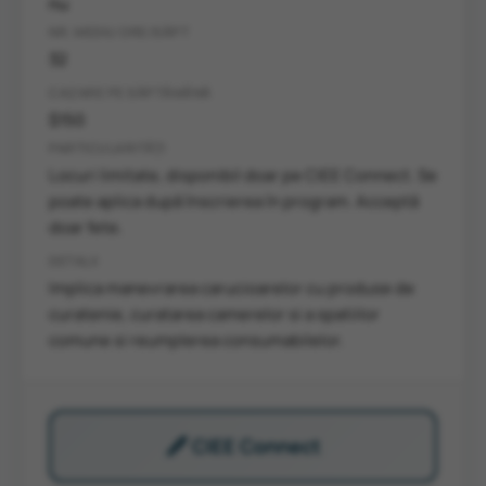
nu
NR. MEDIU ORE/SĂPT
32
CAZARE PE SĂPTĂMÂNĂ
$150
PARTICULARITĂȚI
Locuri limitate, disponibil doar pe CIEE Connect. Se
poate aplica după înscrierea în program. Acceptă
doar fete.
DETALII
Implica manevrarea carucioarelor cu produse de
curatenie, curatarea camerelor si a spatiilor
comune si reumplerea consumabilelor.
🖋️ CIEE Connect