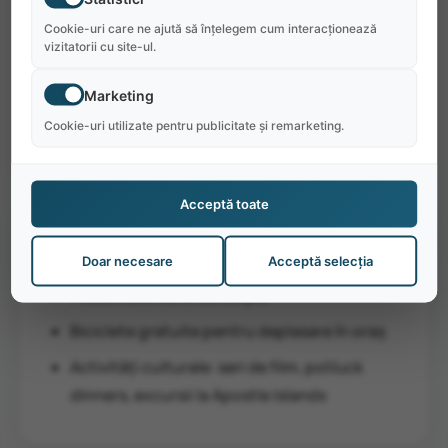
studenții trebuie să ia un shuttle către Duluth,
Cookie-uri care ne ajută să înțelegem cum interacționează
după care vor fi preluați de angajator. Detaliile
vizitatorii cu site-ul.
de zbor trebuie trimise cu minimum două
Marketing
săptămâni înainte de sosire.
Cookie-uri utilizate pentru publicitate și remarketing.
Acceptă toate
De ce să alegi Seagull Bay Motel:
Doar necesare
Acceptă selecția
Posibilitate de al doilea job
Biciclete gratuite pentru deplasare în oraș
Activități culturale: seri de film, potluck
dinners, excursii la Apostle Islands