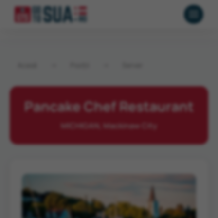
Acasă
→
Poziții
→
Server
Pancake Chef Restaurant
MICHIGAN, Mackinaw City