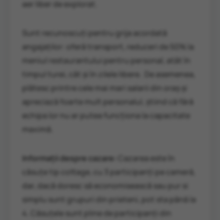
aer liber de explorat.
Sunt recunoscuți pentru grija acordată
angajaților: oferă transport, reduceri de 50% la
meniul restaurantului pentru personal, atât în
timpul turei, cât și în zilele libere. De asemenea,
plătesc printre cele mai mari salarii din oraș și
apreciază foarte mult personalul, știind că fără
echipa lor nu ar putea funcționa la capacitate
maximă.
Informații despre cazare:
Cazarea este în
căsuțe tip cottage, cu 3 participanți pe cameră,
dar, dacă doresc să economisească sau pur si
simplu sunt grupuri din prieteni, pot sta până la
4. Căsuțele sunt pline de participanți din