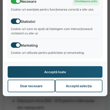
Necesare
Întotdeauna activ
biletelor de autobuz, dar călătoria este mai
Cookie-uri esențiale pentru funcționarea corectă a site-ului.
scurtă. De asemenea, se poate ajunge și din
Chicago, însă drumul cu autobuzul durează
Statistici
mult mai mult până în Mackinaw City.
Cookie-uri care ne ajută să înțelegem cum interacționează
vizitatorii cu site-ul.
Marketing
Cookie-uri utilizate pentru publicitate și remarketing.
De ce să alegi Pancake Chef
Restaurant:
Acceptă toate
Bonusul de $350 la finalizarea programului
cu respectarea datelor din contractul de
Doar necesare
Acceptă selecția
muncă;
Discount intre $50 - $70 pentru mâncarea
din restaurant;