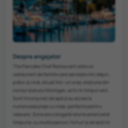
Despre angajator
The Pancake Chef Restaurant este un
restaurant de familie care servește mic dejun,
prânz și cină, situat într-un oraș-stațiune din
nordul statului Michigan, activ în timpul verii.
Sunt înconjurați de apă și au acces la
numeroase plaje cu nisip, perfecte pentru
relaxare. Zona are o bogată istorie americană
timpurie, cu multe parcuri, forturi și atracții în