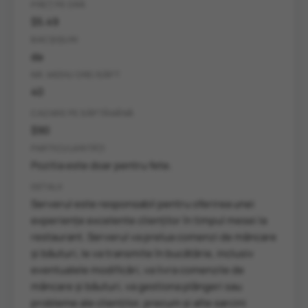
PREȚ PE ORĂ
$5.49
BACȘIȘURI
da
NR. MEDIU ORE/SĂPT
40
CAZARE PE SĂPTĂMÂNĂ
$90
PARTICULARITĂȚI
Pozitia este doar pentru fete.
DETALII
Serverul este responsabil pentru oferirea unei
experiențe excelente clienților în timpul mesei la
restaurant. Serverul va prelua comenzi de mâncare
și băuturi, le va transmite în bucătărie, inclusiv
eventualele modificări, va livra comenzile de
mâncare și băuturi, va gestiona plângeri sau
probleme ale clienților, precum și alte sarcini