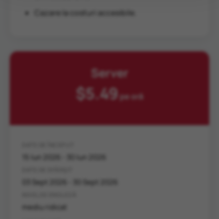
Cazare la costuri accesibile.
Server
$5.49
pe oră
DATE DE ÎNCEPUT
15 Iun 2026 - 30 Iun 2026
DATE DE SFÂRȘIT
03 Sept 2026 - 30 Sept 2026
NIVEL DE ENGLEZĂ
mediu ridicat