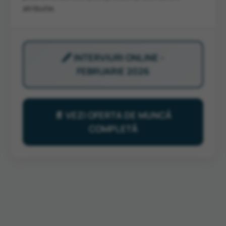
atribuite.
🖋️ INTERVIURI ONLINE -
FEBRUARIE 2026
📄 VEZI OFERTA DE MUNCĂ
COMPLETĂ