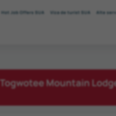
Hot Job Offers SUA
Viza de turist SUA
Alte serv
 Togwotee Mountain Lodg