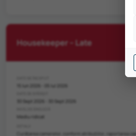
Housekeeper – Late
DATE DE ÎNCEPUT
15 Iun 2026 - 05 Iul 2026
DATE DE SFÂRȘIT
30 Sept 2026 - 30 Sept 2026
NIVEL DE ENGLEZĂ
Mediu ridicat
DETALII
Curățarea camerelor, conform atribuțiilor, raportarea ca