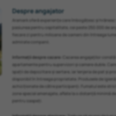
Despre angajator
Aramark oferă experiențe care îmbogățesc și hrănesc vi
pasiunea pentru ospitalitate, cei peste 250.000 de anga
fiecare zi pentru milioane de oameni din întreaga lum
admirate companii.
Informații despre cazare:
Cazarea angajaților constă î
apartamente pentru supervizori și camere duble. Came
spații de depozitare și sertare, iar lenjeria de pat și p
disponibil în întreaga proprietate. Produsele de igienă,
achiziționate de către participanți. Fumatul este strict 
zone special amenajate, aflate la o distanță minimă de 2
pentru oaspeți.