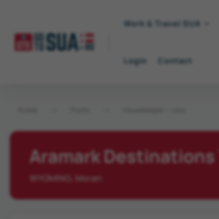
Work & Travel SUA
Login
Contact
Acasă
→
Poziții
→
Housekeeper – Late
Aramark Destinations
WYOMING, Moran