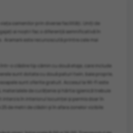
ața oamenilor prin diverse facilități. Uniți de
jați ai noștri fac o diferență semnificativă în
e. Aramark este recunoscută printre cele mai
ntr-o clădire tip cămin cu două etaje, care include
rele sunt dotate cu două paturi twin, baie proprie,
rosoapele sunt oferite gratuit. Accesul la Wi-Fi este
 materialele de curățenie și hârtia igienică trebuie
interzis în interiorul locuinței și permis doar în
5 de metri de clădiri și în afara zonelor vizibile