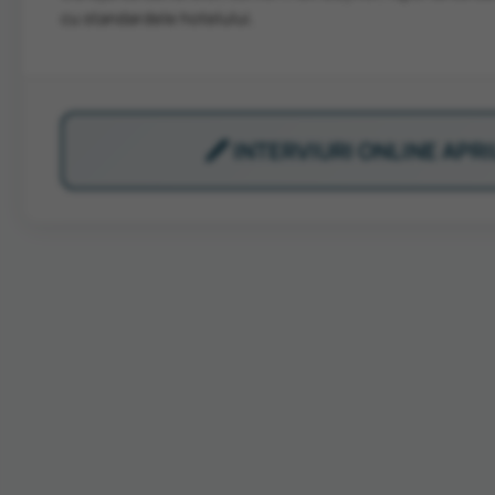
cu standardele hotelului.
🖋️ INTERVIURI ONLINE APRI