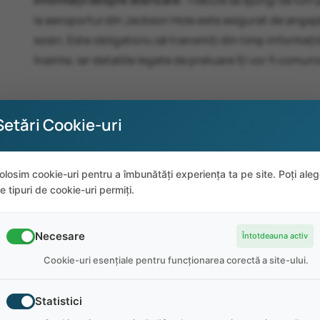
Informații despre aterizare:
Trebuie să ajungi de luni 
la aeroportul din Jackson Hole este asigurat de angajat
sosiri. Este obligatoriu să transmiți din timp informaț
înainte, iar detaliile legate de preluare îți vor fi comun
Setări Cookie-uri
olosim cookie-uri pentru a îmbunătăți experiența ta pe site. Poți ale
inations Togwotee Mountain Lodg
e tipuri de cookie-uri permiți.
Necesare
Întotdeauna activ
Cookie-uri esențiale pentru funcționarea corectă a site-ului.
i;
Statistici
te, articole din magazinul de cadouri, articole din magazine