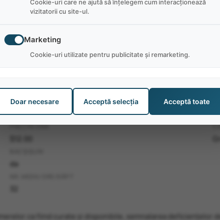
Cookie-uri care ne ajută să înțelegem cum interacționează
vizitatorii cu site-ul.
Marketing
Cookie-uri utilizate pentru publicitate și remarketing.
Doar necesare
Acceptă selecția
Acceptă toate
PREȚ PE ORĂ
C
$12.00
Gr
BACȘIȘURI
da
NR. MEDIU ORE/SĂPT
32
merelor ca fiind curate și disponibile, semnalarea deficiențelor