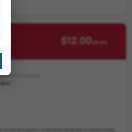
$12.00
pe oră
AZARE PE SĂPTĂMÂNĂ
atuit
 de întreținere pentru a menține camerele în conformitate