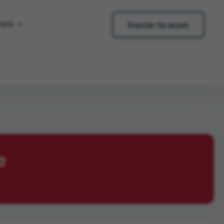
icii
Înscrie-te acum
e