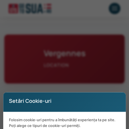
Vergennes
LOCATION
Setări Cookie-uri
No positions available in Vergennes at
Folosim cookie-uri pentru a îmbunătăți experiența ta pe site.
the moment.
Poți alege ce tipuri de cookie-uri permiți.