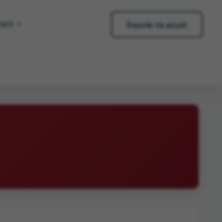
icii
Înscrie-te acum