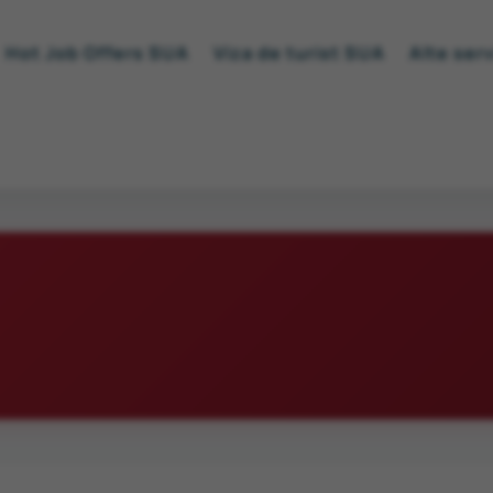
Hot Job Offers SUA
Viza de turist SUA
Alte serv