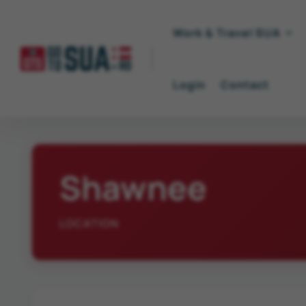
Work & Travel SUA
Login
Contact
Shawnee
LOCATION