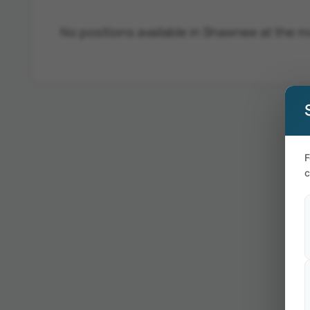
No positions available in Shawnee at the 
F
c