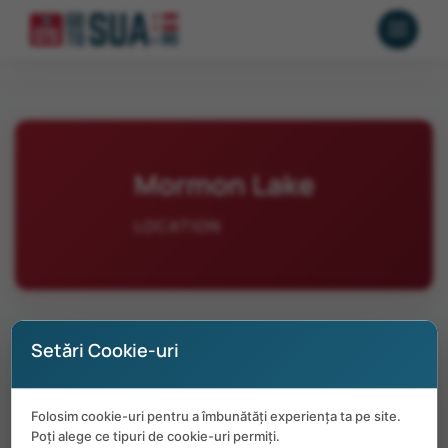
Mormon Lake
LOCATION
Setări Cookie-uri
No positions available in Mormon Lake
Folosim cookie-uri pentru a îmbunătăți experiența ta pe site.
at the moment.
Poți alege ce tipuri de cookie-uri permiți.