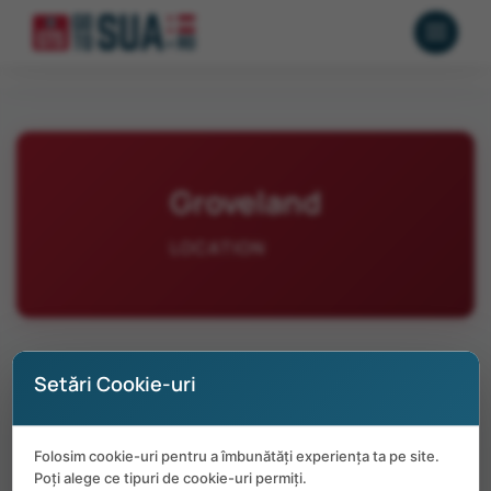
Groveland
LOCATION
Setări Cookie-uri
No positions available in Groveland at
Folosim cookie-uri pentru a îmbunătăți experiența ta pe site.
the moment.
Poți alege ce tipuri de cookie-uri permiți.