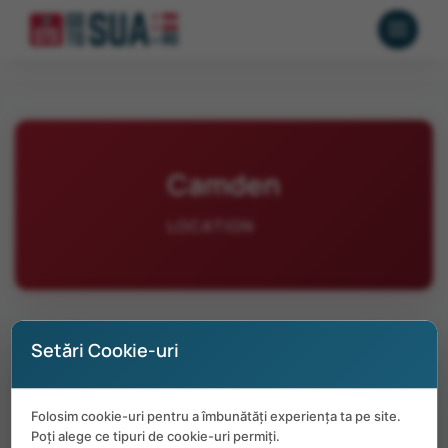
Camden
LOCATION
Setări Cookie-uri
No positions available in Camden at the
Folosim cookie-uri pentru a îmbunătăți experiența ta pe site.
moment.
Poți alege ce tipuri de cookie-uri permiți.