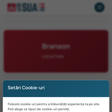
Branson
LOCATION
Setări Cookie-uri
No positions available in Branson at the
Folosim cookie-uri pentru a îmbunătăți experiența ta pe site.
moment.
Poți alege ce tipuri de cookie-uri permiți.