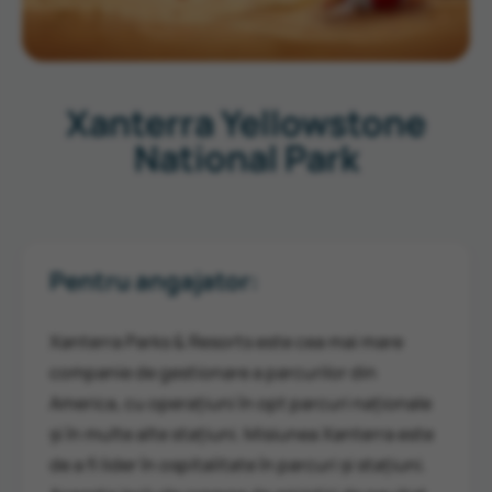
Xanterra Yellowstone
National Park
Pentru angajator:
Xanterra Parks & Resorts este cea mai mare
companie de gestionare a parcurilor din
America, cu operațiuni în opt parcuri naționale
și în multe alte stațiuni. Misiunea Xanterra este
de a fi lider în ospitalitate în parcuri și stațiuni.