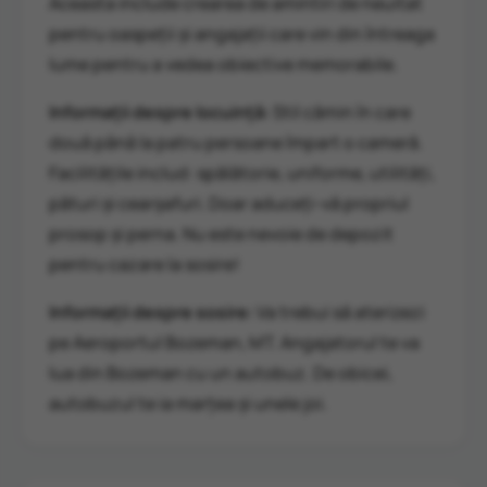
Aceasta include crearea de amintiri de neuitat
pentru oaspeții și angajații care vin din întreaga
lume pentru a vedea obiective memorabile.
Informații despre locuință:
Stil cămin în care
două până la patru persoane împart o cameră.
Facilitățile includ: spălătorie, uniforme, utilități,
pături și cearșafuri. Doar aduceți-vă propriul
prosop și perna. Nu este nevoie de depozit
pentru cazare la sosire!
Informații despre sosire:
Va trebui să aterizezi
pe Aeroportul Bozeman, MT. Angajatorul te va
lua din Bozeman cu un autobuz. De obicei,
autobuzul te ia marțea și unele joi.