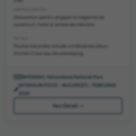
$ 60
PARTICULARITĂȚI
Discounturi pentru angajați la magazine de
suveniruri, hotel și zonele de mâncare.
DETALII
Poziția mai poate include următoarele joburi:
Kitchen Crew sau Housekeeping.
🇺🇸
WYOMING, Yellowstone National Park
INTERVIURI FIZICE – BUCUREȘTI – FEBRUARIE
🖋️
2026
Vezi Detalii →