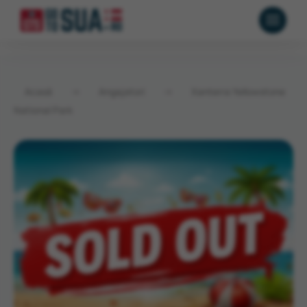
Acasă
→
Angajatori
→
Xanterra Yellowstone
National Park