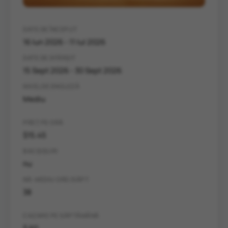
DATE DE ÎNCEPUT
16 Iun 2026 - 11 Iul 2026
DATE DE SFÂRȘIT
15 Sept 2026 - 30 Sept 2026
NIVEL DE ENGLEZĂ
Mediu
PREȚ PE ORĂ
$15.45
BACȘIȘURI
nu
NR. MEDIU ORE/SĂPT
38
CAZARE PE SĂPTĂMÂNĂ