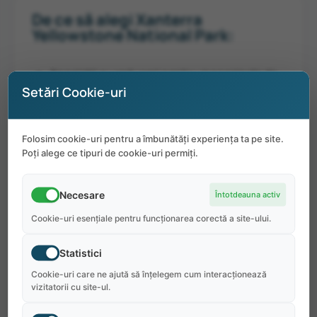
De ce să alegi Xanterra
Yellowstone National Park:
Angajații au reduceri pentru magazinele de
Setări Cookie-uri
cadouri, hoteluril și produse alimentare în
magazinele din resort;
În zonă există posibilitatea de drumeții,
Folosim cookie-uri pentru a îmbunătăți experiența ta pe site.
Poți alege ce tipuri de cookie-uri permiți.
camping, pescuit și rafting;
Activități precum seri de film, jocuri de
Necesare
Întotdeauna activ
societate, karaoke sau spectacole de
Cookie-uri esențiale pentru funcționarea corectă a site-ului.
talente.
Statistici
Cookie-uri care ne ajută să înțelegem cum interacționează
vizitatorii cu site-ul.
Pozițiile Disponibile