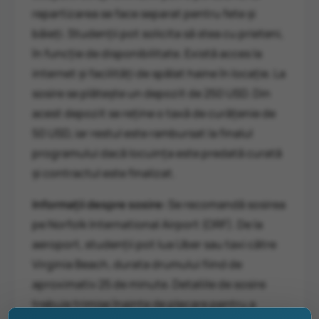
repartizarea
se
face
separat
pentru
fete
și
băieți.
Studenții
pot
solicita
să
stea
cu
prieteni,
în
funcție
de
disponibilitate.
Există
acces
la
internet
și
facilități
de
spălat
haine
în
locație.
La
sosire
se
plătește
un
depozit
de
250
USD.
Din
acest
depozit
se
reține
o
taxă
de
curățenie
de
50
USD,
iar
restul
este
rambursat
la
finalul
programului
dacă
locuința
este
predată
curată
și
contractul
este
finalizat.
Informații
despre
sosire:
Se
recomandă
sosirea
pe
Norfolk
International
Airport (
ORF).
De
la
aeroport,
studenții
pot
lua
Uber
sau
taxi
către
Virginia
Beach,
durata
drumului
fiind
de
aproximativ
25
de
minute.
Detaliile
de
sosire
trebuie
trimise
înainte
de
plecare
pentru
a