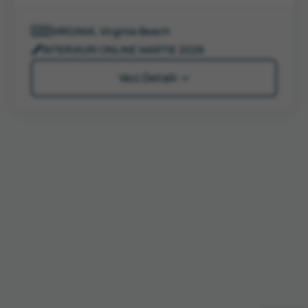
🇺🇸
VIRGINIA, Virginia Beach
🖋️
INTERVIURI ONLINE MARTIE 2026
Vezi Detalii →