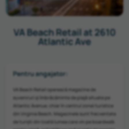
VA Beach Retail at 2610
Atlantic Ave
Pentru angajator:
VA
Beach
Retail
operează
magazine
de
suveniruri
și
îmbrăcăminte
de
plajă
situate
pe
Atlantic
Avenue,
chiar
în
centrul
zonei
turistice
din
Virginia
Beach.
Magazinele
sunt
frecventate
de
turiști
din
toată
lumea
care
vin
pe
boardwalk