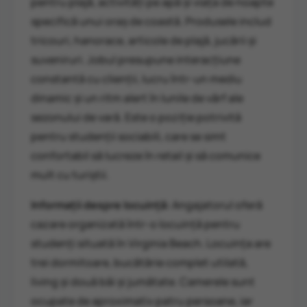
pentru
plajă,
activități
pe
apă
și
viața
de
noapte
specifică
unui
oraș
de
coastă.
Produsele
includ
tricouri,
hanorace,
articole
de
plajă,
jucării
și
suveniruri.
Jobul
presupune
interacțiune
constantă
cu
clienții,
lucru
într-
un
mediu
dinamic
și
un
ritm
alert
în
lunile
de
vârf
ale
sezonului
de
vară.
Este
o
poziție
potrivită
pentru
studenții
sociabili,
care
se
simt
confortabil
să
lucreze
în
retail
și
să
comunice
mult
cu
turiștii.
Informații
despre
locuință:
Angajatorul
oferă
cazare
organizată
într-
o
locuință
pentru
studenți
situată
în
Virginia
Beach.
Locuința
are
trei
dormitoare,
bucătărie
complet
utilată,
living
și
două
băi
și
jumătate.
Camerele
sunt
ocupate
de
aproximativ
patru
persoane,
iar