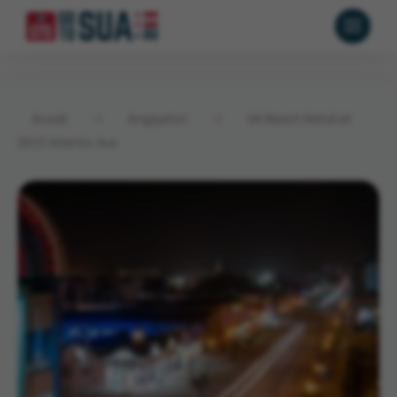
Acasă
→
Angajatori
→
VA Beach Retail at
2610 Atlantic Ave