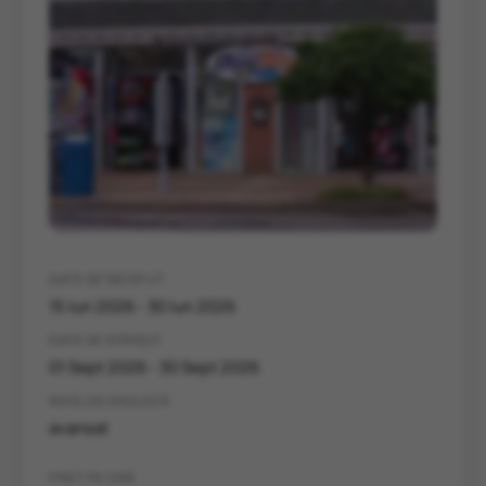
DATE DE ÎNCEPUT
15 Iun 2026 - 30 Iun 2026
DATE DE SFÂRȘIT
01 Sept 2026 - 30 Sept 2026
NIVEL DE ENGLEZĂ
avansat
PREȚ PE ORĂ