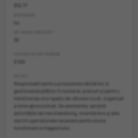
$12.77
BACȘIȘURI
nu
NR. MEDIU ORE/SĂPT
32
CAZARE PE SĂPTĂMÂNĂ
$ 120
DETALII
Responsabil pentru procesarea vânzărilor și
gestionarea plăților în numerar, precum și pentru
menținerea unui spațiu de vânzare curat, organizat
și bine aprovizionat. De asemenea, sprijină
activitățile de merchandising, inventariere și alte
sarcini operaționale necesare pentru buna
funcționare a magazinului.