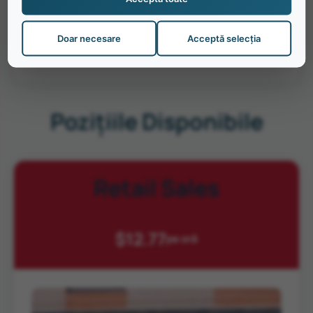
Experiență
într-
un
mediu
retail
american,
cu
interacțiune
constantă
cu
turiști
din
toată
Doar necesare
Acceptă selecția
lumea
Pozițiile Disponibile
Retail Sales
$12.77
pe oră