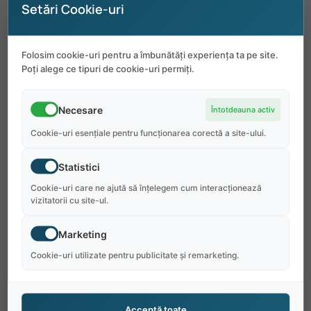
facilita
organizarea
sosirii.
De
la
locuință
până
Setări Cookie-uri
la
locul
de
muncă
se
poate
ajunge
cu
autobuzul
local
sau
cu
bicicleta.
Folosim cookie-uri pentru a îmbunătăți experiența ta pe site.
Poți alege ce tipuri de cookie-uri permiți.
Necesare
Întotdeauna activ
De ce să alegi VA Beach Retail at
Cookie-uri esențiale pentru funcționarea corectă a site-ului.
2610 Atlantic Ave:
Statistici
Reducere
de
30%
la
produsele
din
magazine
Cookie-uri care ne ajută să înțelegem cum interacționează
vizitatorii cu site-ul.
Posibilitate
de
al
doilea
job
Locație
într-
un
oraș
de
plajă
foarte
popular
Marketing
vara
Cookie-uri utilizate pentru publicitate și remarketing.
Boardwalk
cu
festivaluri,
concerte
și
activități
pe
tot
parcursul
sezonului
Acceptă toate