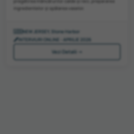
pregătirea mâncărurilor calde și reci, prepararea
ingredientelor și spălarea vaselor.
🇺🇸
NEW JERSEY, Stone Harbor
🖋️
INTERVIURI ONLINE - APRILIE 2026
Vezi Detalii →