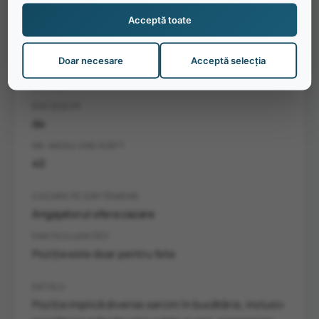
NIVEL DE ENGLEZĂ
Acceptă toate
mediu ridicat
Doar necesare
Acceptă selecția
PREȚ PE ORĂ
$15.50
BACȘIȘURI
da
NR. MEDIU ORE/SĂPT
40
CAZARE PE SĂPTĂMÂNĂ
Angajatorul ofera cazare
PARTICULARITĂȚI
Poziția este doar pentru fete
DETALII
Poziția implică diverse sarcini în bucătărie, inclusiv