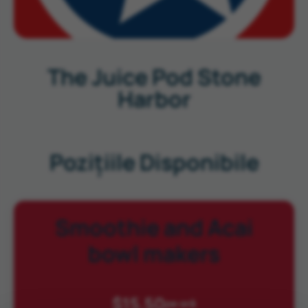
The Juice Pod Stone
Harbor
Pozițiile Disponibile
Smoothie and Acai
bowl makers
$15.50
pe oră