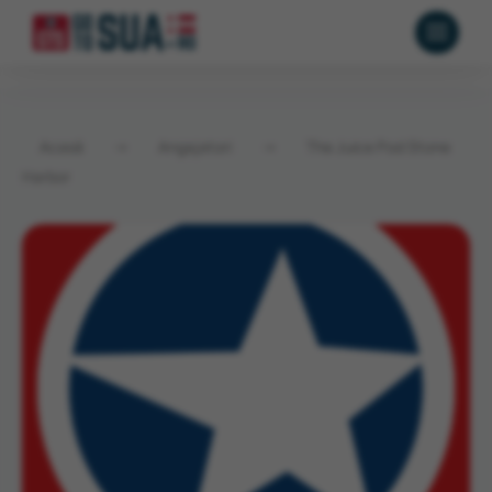
Acasă
→
Angajatori
→
The Juice Pod Stone
Harbor