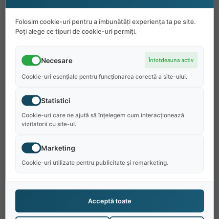
Folosim cookie-uri pentru a îmbunătăți experiența ta pe site.
Poți alege ce tipuri de cookie-uri permiți.
Necesare
Întotdeauna activ
Cookie-uri esențiale pentru funcționarea corectă a site-ului.
Statistici
Cookie-uri care ne ajută să înțelegem cum interacționează
vizitatorii cu site-ul.
Marketing
Cookie-uri utilizate pentru publicitate și remarketing.
DATE DE ÎNCEPUT
15 Iun 2026 - 15 Iul 2026
Acceptă toate
DATE DE SFÂRȘIT
15 Sept 2026 - 30 Sept 2026