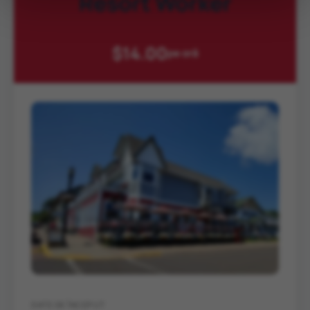
Resort Worker
$14.00
pe oră
DATE DE ÎNCEPUT