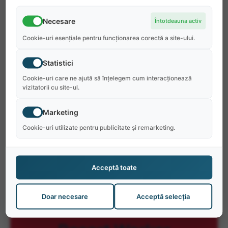
Bonusuri pentru performanță (bani,
Necesare
Întotdeauna activ
excursii, beneficii)
Cookie-uri esențiale pentru funcționarea corectă a site-ului.
Reducere de 50% la mâncare + băuturi
gratuite în timpul turei
Statistici
Excursie gratuită în Apostle Islands
Cookie-uri care ne ajută să înțelegem cum interacționează
vizitatorii cu site-ul.
Posibilitate de al doilea job
Marketing
Activități pentru angajați: concerte, jocuri,
evenimente
Cookie-uri utilizate pentru publicitate și remarketing.
Acceptă toate
Pozițiile Disponibile
Doar necesare
Acceptă selecția