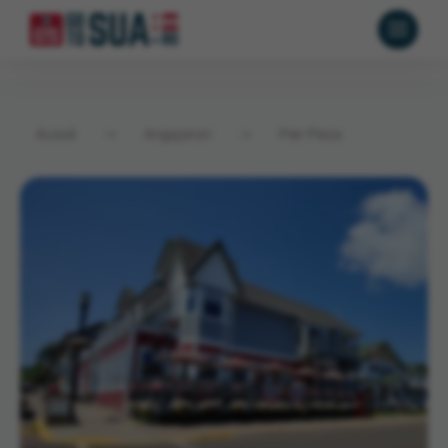
Acasă
→
Angajatori
→
Pier Plaza