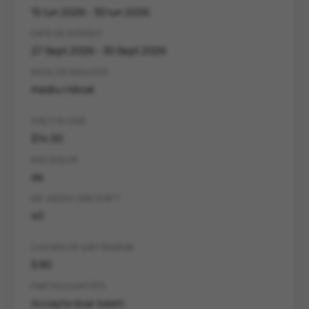
15 Iun 2026 - 30 Iun 2026
DATE DE SFÂRȘIT
27 Sept 2026 - 30 Sept 2026
NIVEL DE ENGLEZĂ
mediu ridicat
PREȚ PE ORĂ
$14.00
BACȘIȘURI
da
NR. MEDIU ORE/SĂPT
40
CAZARE PE SĂPTĂMÂNĂ
$ 80
PARTICULARITĂȚI
Accepta doar baieti