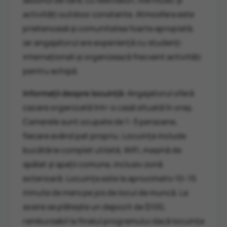
sezonul de vară, cu festivaluri, live music și
activități outdoor constante. Atmosfera este
prietenoasă și comunitatea foarte apropiată,
iar angajatorul are experiență cu studenți
internaționali și organizează frecvent activități
pentru echipă.
Informații despre locuință:
Angajatorul oferă
cazare organizată într-o casă situată în oraș.
Camerele sunt ocupate de 1–3 persoane,
fiecare având pat propriu. Locuința include
bucătărie complet utilată, WiFi, mașină de
spălat și spații comune, inclusiv zonă
exterioară. Locuința este la aproximativ 10–15
minute de mers pe jos de locul de muncă. La
sosire se plătește un depozit de $100,
rambursabil la finalul programului dacă locuința