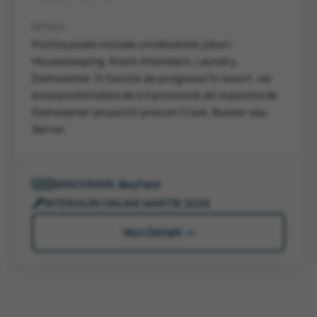
DETALII
Poziția poate include următoarele joburi:
Housekeeping, Room Attendant, Laundry,
Dishwasher. În funcție de progresul în resort, vei
avea posibilitatea de a fi promovat de la poziția de
Dishwasher pe poziții precum Cook, Busser sau
Server.
🇺🇸
WISCONSIN, Bayfield
🖋️
INTERVIURI ONLINE MARTIE 2026
Vezi Detalii →