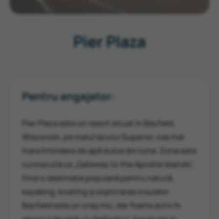
Pier Plaza
Pentru angajator:
Pier Plaza este un resort situat în Bayfield,
Wisconsin, pe malul lacului Superior, cea mai
mare întindere de apă dulce din lume. Zona este
cunoscută ca „Gateway to the Apostle Islands”,
fiind o destinație populară pentru natură,
kayaking, boating și explorarea insulelor.
Bayfield este un oraș mic, dar foarte activ în