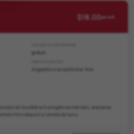
$18.00
pe oră
CAZARE PE SĂPTĂMÂNĂ
gratuit
PARTICULARITĂȚI
Angajatorul acceptă doar fete
sonalul din bucătărie în pregătirea mâncării, aranjarea
mentele între depozit și zonele de lucru