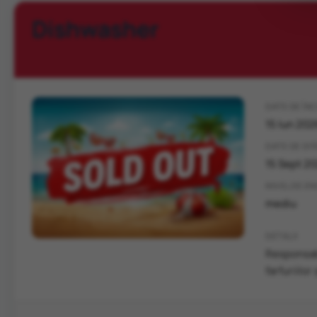
Dishwasher
DATE DE ÎN
15 Iun 2026
DATE DE SF
15 Sept 20
NIVEL DE E
mediu
DETALII
Responsabi
farfuriilor