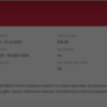
CEPUT
PREȚ PE ORĂ
 - 01 Iul 2026
$18.00
ÂRȘIT
BACȘIȘURI
26 - 30 Sept 2026
nu
NGLEZĂ
NR. MEDIU ORE/SĂPT
40
litățile includ curățarea vaselor cu mașini speciale, sprijină per
 și gătit, atunci când este necesar, fransferă proviziile și echipa