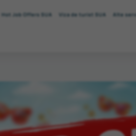
Hot Job Offers SUA
Viza de turist SUA
Alte serv