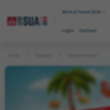
Work & Travel SUA
Login
Contact
Acasă
→
Angajatori
→
Element Bozeman