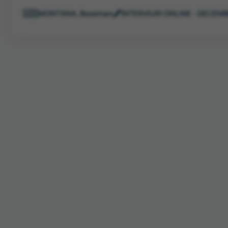
🇺🇸
MONTANA, Bozeman
🖋️
INTERVIURI ONLINE - DECEMB