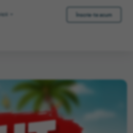
icii
Înscrie-te acum