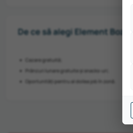
De ce să alegi Element Boze
Cazare gratuită;
Prânzuri lunare gratuite și snacks-uri;
Oportunități pentru al doilea job în zonă.