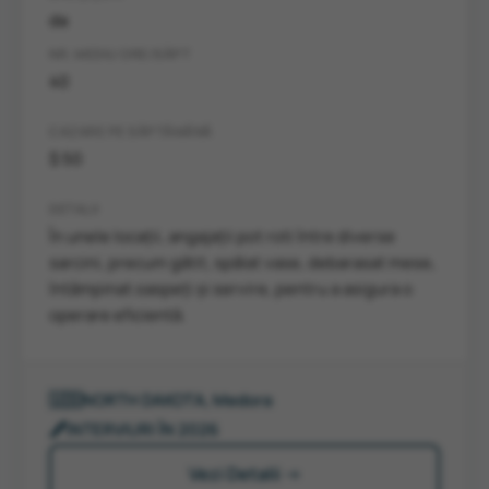
da
NR. MEDIU ORE/SĂPT
40
CAZARE PE SĂPTĂMÂNĂ
$ 50
DETALII
În unele locații, angajații pot roti între diverse
sarcini, precum gătit, spălat vase, debarasat mese,
întâmpinat oaspeți și servire, pentru a asigura o
operare eficientă.
🇺🇸
NORTH DAKOTA, Medora
🖋️
INTERVIURI ÎN 2026
Vezi Detalii →