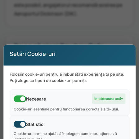
este posibil, angajatorul recomandă sosirea pe
Aeroportul Dickinson (DIK).
De ce să alegi Cowboy Cafe:
Setări Cookie-uri
1 masă gratuită pe zi;
Oportunitatea de a vizita multe muzee
Folosim cookie-uri pentru a îmbunătăți experiența ta pe site.
Poți alege ce tipuri de cookie-uri permiți.
locale;
Medora găzduiește o noapte internațională
Necesare
Întotdeauna activ
pentru toți studenții care lucrează și
Cookie-uri esențiale pentru funcționarea corectă a site-ului.
călătoresc;
Oportunități pentru un al doilea loc de
Statistici
muncă.
Cookie-uri care ne ajută să înțelegem cum interacționează