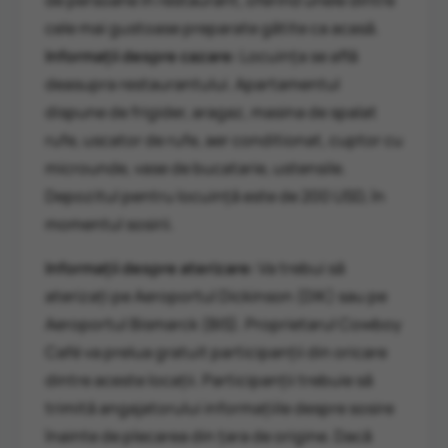
de persoane în restaurant, oferind unele dintre
cele mai gustoase preparate gătite ca acasă.
Informații despre cazare:
Locuința se află
deasupra restaurantului. Apartamentul
dispune de frigider, aragaz, masina de spalat
rufe, uscator de rufe, aer conditionat, cuptor cu
microunde, vase de bucatarie, ustensile.
Depozitul pentru locuință este de 200 USD, în
momentul sosirii.
Informații despre aterizare:
Va trebui să
aterizați pe Aeroportul Dickinson (DIK) sau pe
Aeroportul Bismarck (BIS). Proprietarul Cowboy
Café va prelua gratuit participanții din oricare
dintre aceste locații. Participanții trebuie să
trimită angajatorului informațiile despre sosire
înainte de plecarea din țara de origine. Dacă