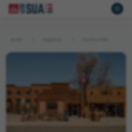
Acasă
→
Angajatori
→
Cowboy Cafe