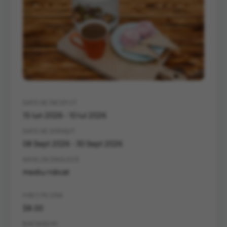
DATE DE ÎNCEPUT
15 Iun 2026 - 10 Iul 2026
DATE DE SFÂRȘIT
08 Sept 2026 - 30 Sept 2026
NIVEL DE ENGLEZĂ
mediu ridicat
PREȚ PE ORĂ
$8.00
BACȘIȘURI