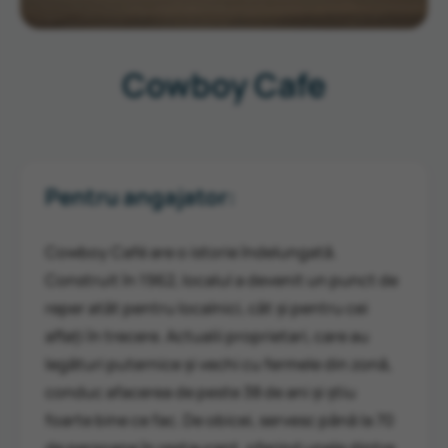
Cowboy Cafe
Pentru angajator:
Cowboy Café are o istorie îndelungată.
Construit în 1962, localul a devenit un punct de
reper atât pentru localnici, cât și pentru cei
aflați în trecere. Actualii proprietari, care au
legături puternice și vechi cu fermele din zonă,
conduc afacerea de peste 38 de ani și știu
foarte bine ce fac. De obicei, servesc până la 70