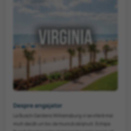
Despre angajator
La Busch Gardens Williamsburg vi se oferă mai
mult decât un loc de muncă obișnuit. Echipa