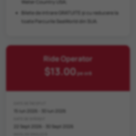
Water Country USA;
Bilete de intrare GRATUITE și cu reducere la
toate Parcurile SeaWorld din SUA.
Ride Operator
$13.00
pe oră
DATE DE ÎNCEPUT
15 Iun 2026 - 30 Iun 2026
DATE DE SFÂRȘIT
22 Sept 2026 - 30 Sept 2026
NIVEL DE ENGLEZĂ