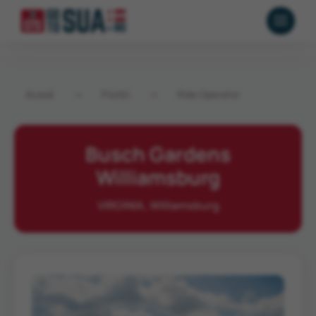
Acasă
→
Poziții
→
Ride Operator
Busch Gardens
Williamsburg
VIRGINIA, Williamsburg