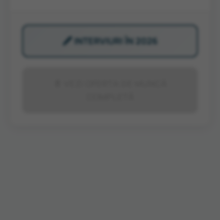
🖋️ INTERVIURI ÎN 2026
📄 VEZI OFERTA DE MUNCĂ
COMPLETĂ