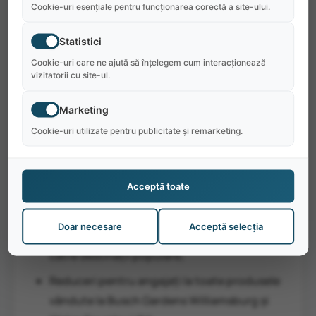
De ce să alegi Busch Gardens
Cookie-uri esențiale pentru funcționarea corectă a site-ului.
Williamsburg:
Statistici
Un bonus de sfârșit de sezon de 500 USD va
Cookie-uri care ne ajută să înțelegem cum interacționează
vizitatorii cu site-ul.
fi plătit celor care își finalizează programul la
data din oferta de muncă;
Marketing
Transport oferit gratuit la locul de muncă și
Cookie-uri utilizate pentru publicitate și remarketing.
de la locul de muncă;
Acces GRATUIT la Busch Gardens
Acceptă toate
Williamsburg și Water Country USA în zilele
libere;
Doar necesare
Acceptă selecția
Excursii organizate cu autobuzul charter
către destinații populare;
Reduceri pentru angajați la toate produsele
vândute la Busch Gardens Williamsburg și