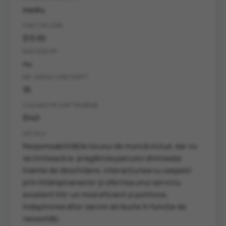
mediu
PREȚ PE ORĂ
$13.00
BACȘIȘURI
nu
NR. MEDIU ORE/SĂPT
35
CAZARE PE SĂPTĂMÂNĂ
$140
DETALII
Responsabilitățile locului de muncă includ, dar nu
se limitează la: pregătirea parcului dimineața
înainte de deschidere, interacțiunea cu oaspeții
prin întâmpinarea lor și oferirea unui serviciu
excelent într-un mod eficient și politicos,
îndeplinirea altor sarcini atribuite în funcție de
necesități.