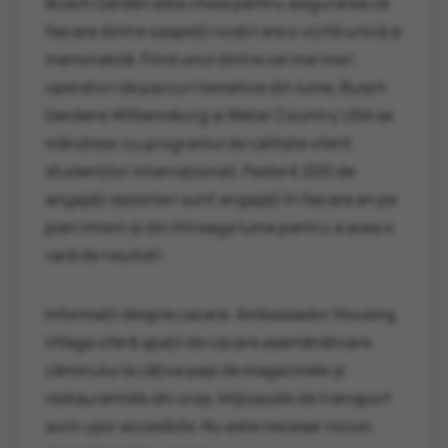
Busch Garden este cheia pentru asigurarea că
fiecare dintre oaspeții noștri are o vizită unică și
memorabilă. Fiind unul dintre cei mai mari
operatori de parcuri tematice din lume, Busch
Gardens Williamsburg și Water Country USA se
mândresc cu programul de calitate oferit
studenților internaționali. Peste 6.000 de
angajați sezonieri sunt angajați în fiecare an pe
plan intern și din întreaga lume pentru a avea o
vară de neuitat!
Informații despre cazare: Ambassador Housing
Village oferă spații de cazare asemănătoare
căminului la câțiva pași de magazinele și
restaurantele din oraș. Mijloacele de transport
sunt ușor accesibile. Nu este necesar niciun