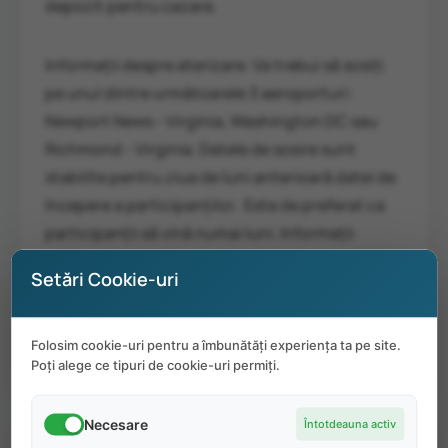
depozit pentru cazare.
Informații despre aterizare: Va trebui să sosiți
pe unul dintre următoarele 3 aeroporturi:
Newport News - Virginia, Washington DC sau
Richmond - Virginia. Datele de sosire sunt
stabilite pentru ziua de luni anterioară datei de
începere a participanților. Este de preferat ca
participanții să vină numai luni. Informații
suplimentare vor fi furnizate prin e-mail tuturor
Setări Cookie-uri
participanților care acceptă oferte de locuri de
muncă.
Folosim cookie-uri pentru a îmbunătăți experiența ta pe site.
Poți alege ce tipuri de cookie-uri permiți.
Necesare
Întotdeauna activ