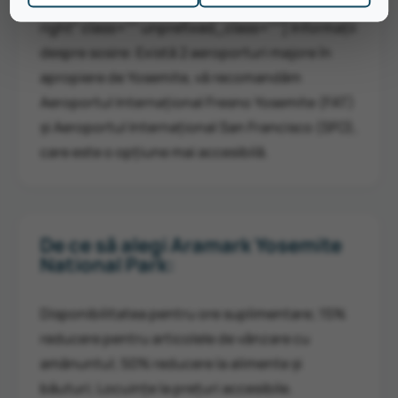
trepte de 25 USD. [icon name="angle-double-
right" class="" unprefixed_class=""] Informații
despre sosire: Există 2 aeroporturi majore în
apropiere de Yosemite, vă recomandăm
Aeroportul Internațional Fresno Yosemite (FAT)
și Aeroportul Internațional San Francisco (SFO),
care este o opțiune mai accesibilă.
De ce să alegi Aramark Yosemite
National Park:
Disponibilitatea pentru ore suplimentare; 15%
reducere pentru articolele de vânzare cu
amănuntul; 50% reducere la alimente și
băuturi; Locuințe la prețuri accesibile.