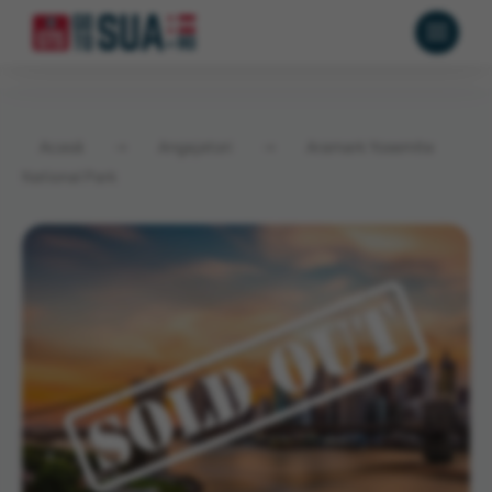
Acasă
→
Angajatori
→
Aramark Yosemite
National Park