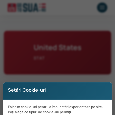
United States
STAT
Setări Cookie-uri
No positions available in United States
Folosim cookie-uri pentru a îmbunătăți experiența ta pe site.
at the moment.
Poți alege ce tipuri de cookie-uri permiți.