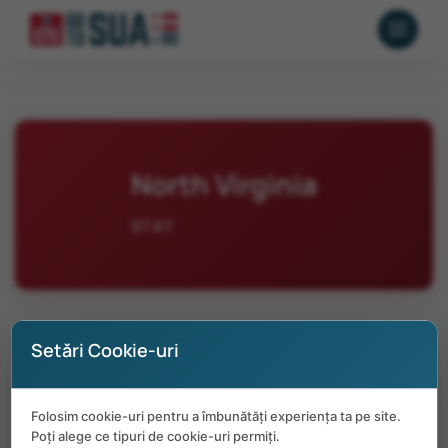
North Virginia
STAT
Setări Cookie-uri
No positions available in North Virginia
Folosim cookie-uri pentru a îmbunătăți experiența ta pe site.
at the moment.
Poți alege ce tipuri de cookie-uri permiți.