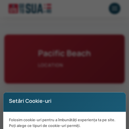
Pacific Beach
LOCATION
Setări Cookie-uri
No positions available in Pacific Beach
Folosim cookie-uri pentru a îmbunătăți experiența ta pe site.
at the moment.
Poți alege ce tipuri de cookie-uri permiți.