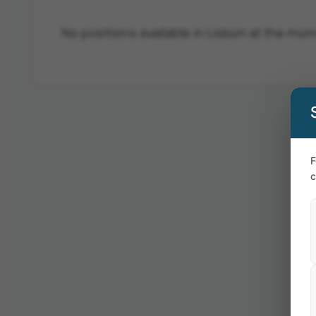
No positions available in Lisbon at the mo
F
c