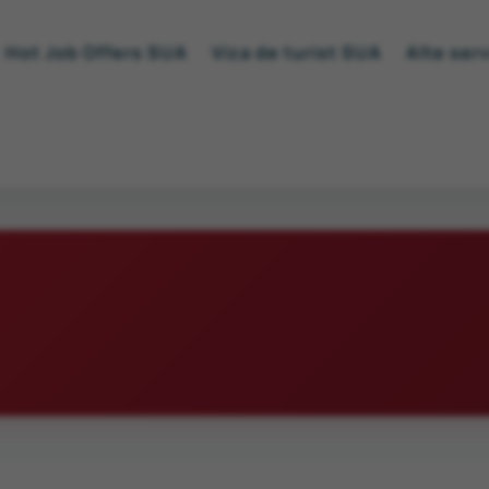
Hot Job Offers SUA
Viza de turist SUA
Alte serv