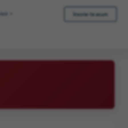
icii
Înscrie-te acum