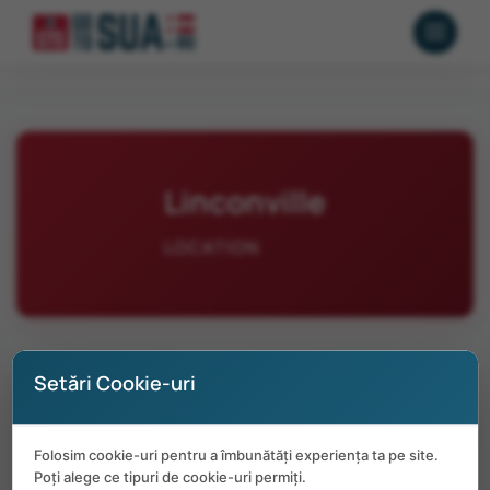
Linconville
LOCATION
Setări Cookie-uri
No positions available in Linconville at
Folosim cookie-uri pentru a îmbunătăți experiența ta pe site.
the moment.
Poți alege ce tipuri de cookie-uri permiți.