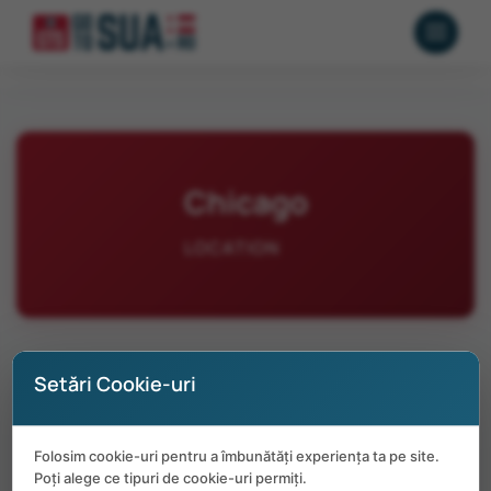
Chicago
LOCATION
Setări Cookie-uri
No positions available in Chicago at the
Folosim cookie-uri pentru a îmbunătăți experiența ta pe site.
moment.
Poți alege ce tipuri de cookie-uri permiți.