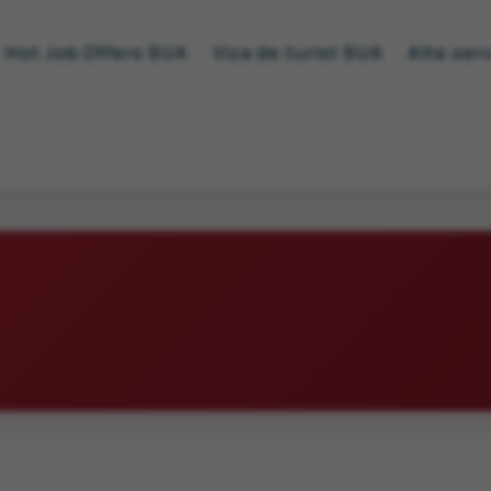
Hot Job Offers SUA
Viza de turist SUA
Alte serv