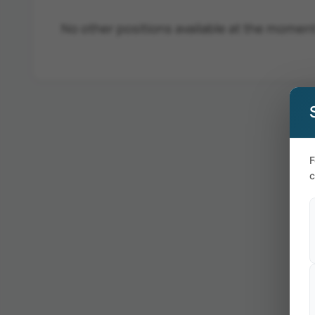
No other positions available at the moment
F
c