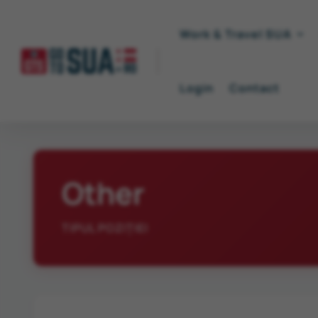
Work & Travel SUA
Login
Contact
Other
TIPUL POZIȚIEI