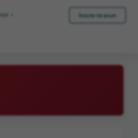
icii
Înscrie-te acum