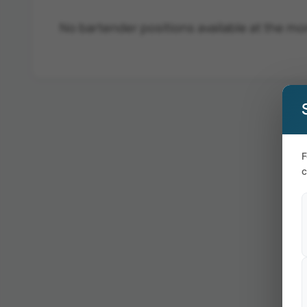
No bartender positions available at the m
F
c