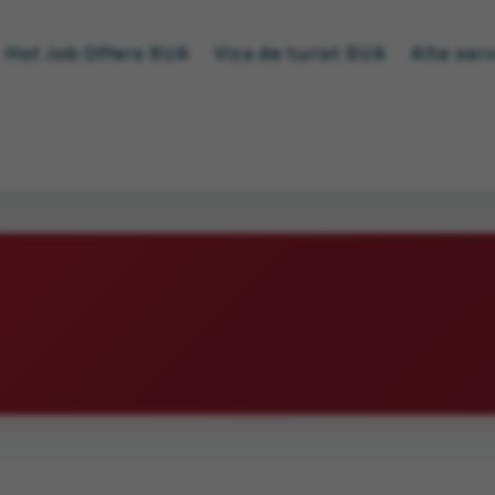
Hot Job Offers SUA
Viza de turist SUA
Alte serv