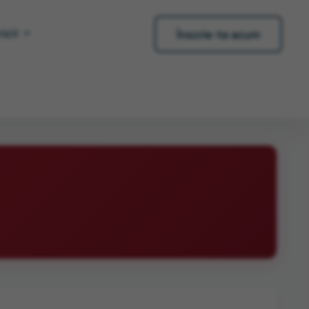
icii
Înscrie-te acum