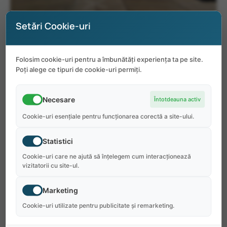
Setări Cookie-uri
Zelkys Beach Arcade
Folosim cookie-uri pentru a îmbunătăți experiența ta pe site.
Poți alege ce tipuri de cookie-uri permiți.
Necesare
Întotdeauna activ
Pentru angajator:
Cookie-uri esențiale pentru funcționarea corectă a site-ului.
Suntem o afacere de familie, cu trei săli de
Statistici
jocuri și un magazin de gogoși pe promenada
Cookie-uri care ne ajută să înțelegem cum interacționează
vizitatorii cu site-ul.
din Rehoboth Beach, Delaware, țărmul de est al
SUA. Suntem în preajmă din 1985, oferind
Marketing
experiențe distractive și ajutând familiile să
Cookie-uri utilizate pentru publicitate și remarketing.
creeze amintiri grozave de plajă.