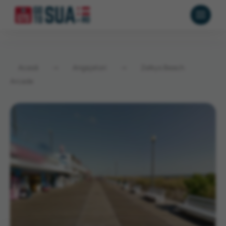
Acasă
→
Angajatori
→
Zelkys Beach
Arcade