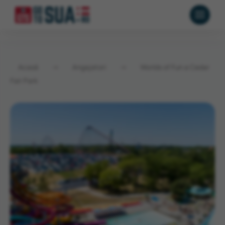
Acasă
→
Angajatori
→
Worlds of Fun a Cedar
Fair Park