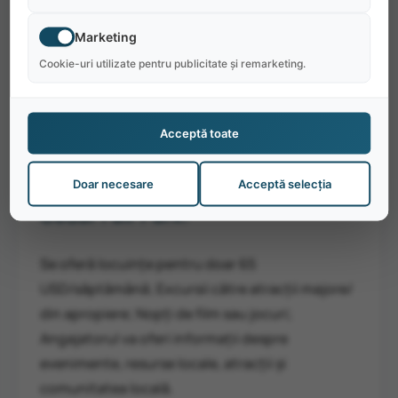
august, Worlds of Fun/Oceans of Fun sunt
deschise doar în weekend, astfel încât studenții
Marketing
internaționali au timp să călătorească în orașe
Cookie-uri utilizate pentru publicitate și remarketing.
mari din zonă, cum ar fi Chicago, St. Louis,
Dallas și Nashville, pentru a numi câteva.
Acceptă toate
Doar necesare
Acceptă selecția
De ce să alegi Worlds of Fun a
Cedar Fair Park:
Se oferă locuințe pentru doar 65
USD/săptămână; Excursii către atracții majore/
din apropiere; Nopți de film sau jocuri;
Angajatorul va oferi informații despre
evenimente, resurse locale, atracții și
comunitatea locală.