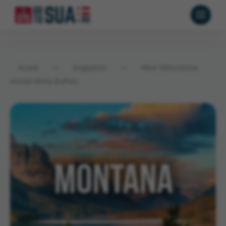
Acasă
→
Angajatori
→
West Yellowstone
Motels White Buffalo