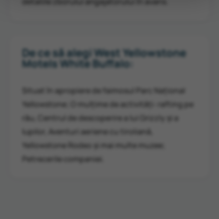
detaliile zborului angajatorului în avans.
De ce să alegi West Yellowstone
Motels White Buffalo:
Situat în apropiere de faimosul Parc Național
Yellowstone; O mulțime de activități: rafting pe
râu, Centrul de descoperire a lui Grizzly și a
lupilor, Aventuri aeriene cu tiroliană,
Yellowstone Rodeo și mai multe muzee;
Petrecerile companiei.