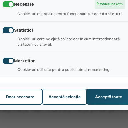
Necesare
Întotdeauna activ
Cookie-uri esențiale pentru funcționarea corectă a site-ului.
Statistici
etichetă laser, provocare labirint cu laser, bărci/mașini cu bar
Cookie-uri care ne ajută să înțelegem cum interacționează
vizitatorii cu site-ul.
ă taxă de intrare la poartă!
Marketing
Cookie-uri utilizate pentru publicitate și remarketing.
ily Fun Parks:
Doar necesare
Acceptă selecția
Acceptă toate
 Heavy Metal High Rise și cele 2 piste din lemn, Wild Woody ș
ra de protecție, mașini cu bara de protecție, plimbări pentru c