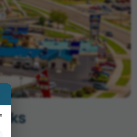
arks
ge