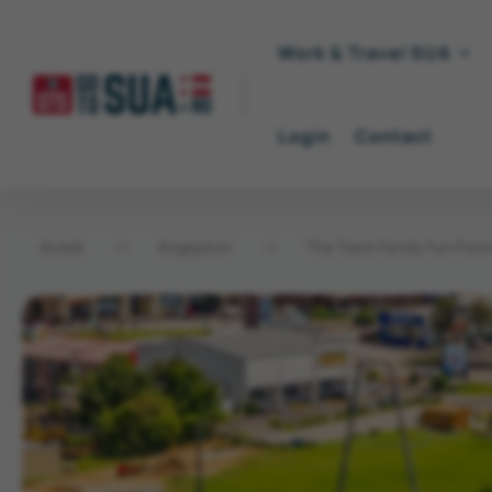
Work & Travel SUA
Login
Contact
Acasă
→
Angajatori
→
The Track Family Fun Park