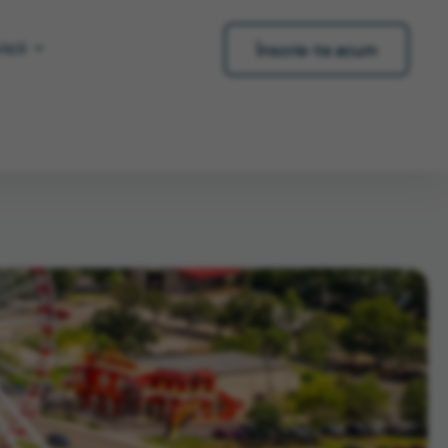
icii
Înscrie-te acum