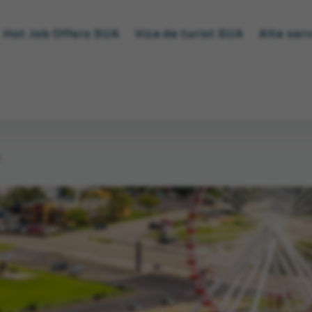
Hot Job Offers SUA
Viza de turist SUA
Alte serv
s