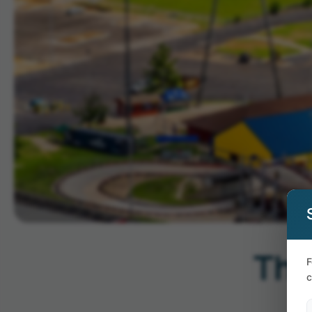
The
F
c