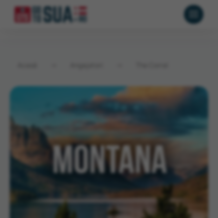
Acasă
→
Angajatori
→
The Corral