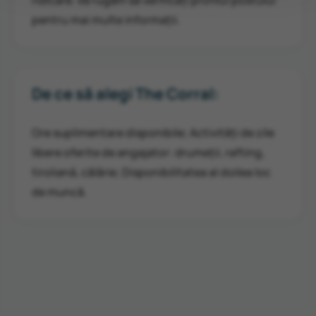
ridicare. Vă rugăm să verificați profilul postului
pentru mai multe informații.
De ce să alegi The Corral:
Ore suplimentare disponibile; Activități de zile
libere oferite de angajator: drumeții, rafting,
tiroliană, călărie; Disponibilitatea al doilea loc
de muncă.