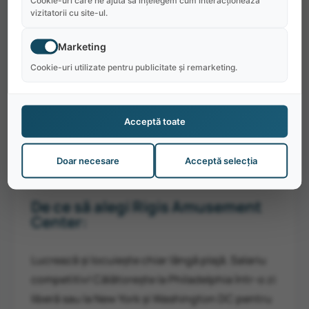
Cookie-uri care ne ajută să înțelegem cum interacționează
vizitatorii cu site-ul.
să ofere tuturor divertismentului pentru familie.
Stone Harbor este renumit pentru festivalurile
Marketing
sale de weekend, plajele frumoase, magazinele
Cookie-uri utilizate pentru publicitate și remarketing.
și restaurantele. Există multe de făcut în zilele
libere, de la înot, ciclism, pescuit și cumpărături
până la bucuria de viața de noapte de pe
Acceptă toate
promenada Wildwood de alături.
Doar necesare
Acceptă selecția
De ce să alegi Rigis Amusement
Center:
Lucrează și locuiește chiar lângă plajă. Salariu
competitiv! Călătorește la Philadelphia într-o zi
liberă sau la New York și Washington DC pentru