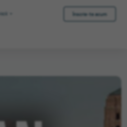
icii
Înscrie-te acum