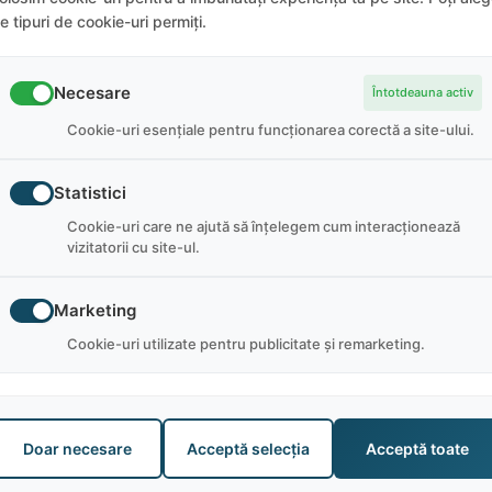
e tipuri de cookie-uri permiți.
Necesare
Întotdeauna activ
Cookie-uri esențiale pentru funcționarea corectă a site-ului.
Mackinaw, Michigan. Magazinul oferă îmbrăcăminte personaliza
n toată lumea de peste 10 ani! În timp ce lucrează pentru ac
Statistici
umii. Nu există niciodată un moment plictisitor. [icon name=
Cookie-uri care ne ajută să înțelegem cum interacționează
e primul venit, primul servit (în ceea ce privește colegii de c
vizitatorii cu site-ul.
upă cum consideră de cuviință. Depozitul pentru locuință est
""] Informații despre sosire: va trebui să sosiți fie pe Aero
Marketing
kinaw. Trebuie să comunicați angajatorului planurile de sosire
Cookie-uri utilizate pentru publicitate și remarketing.
Doar necesare
Acceptă selecția
Acceptă toate