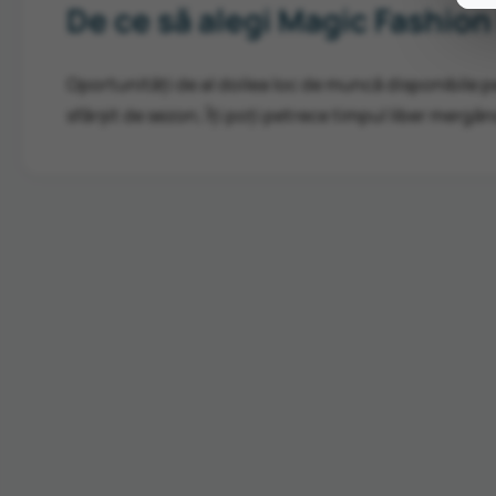
De ce să alegi Magic Fashion
Oportunități de al doilea loc de muncă disponibile p
sfârșit de sezon; Îți poți petrece timpul liber mergân