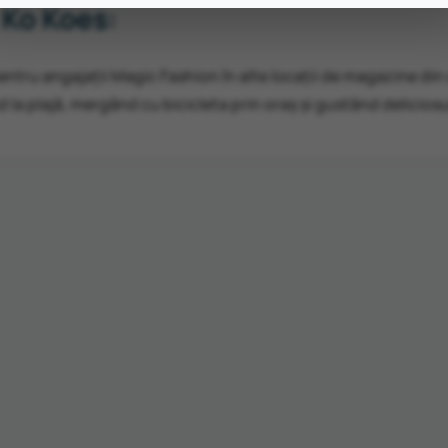
 Ko Koes:
entru angajații Magic Fashion în alte locații de magazine di
d la plajă, mergând cu bicicleta prin oraș și gustând delicios