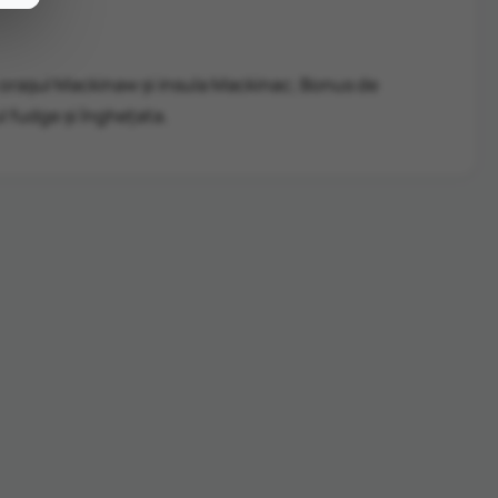
n orașul Mackinaw și insula Mackinac; Bonus de
ul fudge și înghețata.