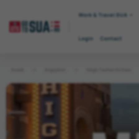
Work & Travel SUA
Login
Contact
Acasă
→
Angajatori
→
Magic Fashion Ko Koes