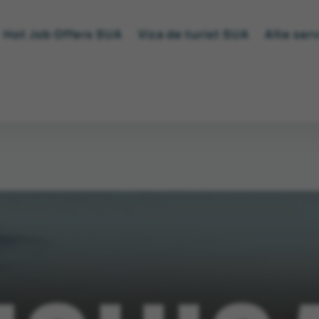
Hot Job Offers SUA
Viza de turist SUA
Alte serv