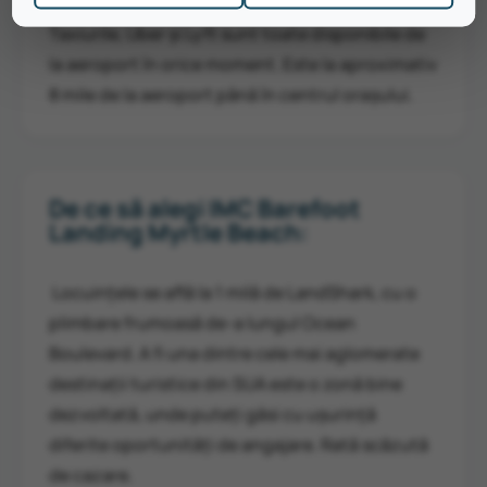
sosirea în Myrtle Beach, nu există transport.
Taxiurile, Uber și Lyft sunt toate disponibile de
la aeroport în orice moment. Este la aproximativ
8 mile de la aeroport până în centrul orașului.
De ce să alegi IMC Barefoot
Landing Myrtle Beach:
Locuințele se află la 1 milă de LandShark, cu o
plimbare frumoasă de-a lungul Ocean
Boulevard. A fi una dintre cele mai aglomerate
destinații turistice din SUA este o zonă bine
dezvoltată, unde puteți găsi cu ușurință
diferite oportunități de angajare. Rată scăzută
de cazare.