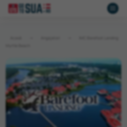
Acasă
→
Angajatori
→
IMC Barefoot Landing
Myrtle Beach