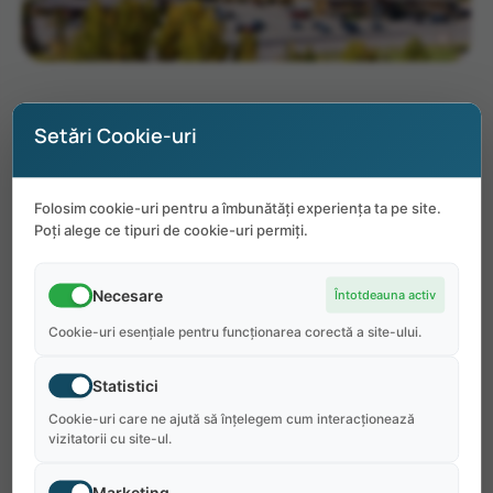
Glacier Park Inc Saint Mary
Setări Cookie-uri
Lodge and Resort
Folosim cookie-uri pentru a îmbunătăți experiența ta pe site.
Poți alege ce tipuri de cookie-uri permiți.
Pentru angajator:
Necesare
Întotdeauna activ
Cookie-uri esențiale pentru funcționarea corectă a site-ului.
Puteți alege oriunde în lume să vă petreceți
vara, dar NIMIC LOC DIN LUME NU ESTE CA
Statistici
GLACIERUL!! Sperăm să VA vedem în Glacier vara
Cookie-uri care ne ajută să înțelegem cum interacționează
viitoare și așteptăm cu nerăbdare să facem
vizitatorii cu site-ul.
împreună amintiri de-a lungul vieții!
Marketing