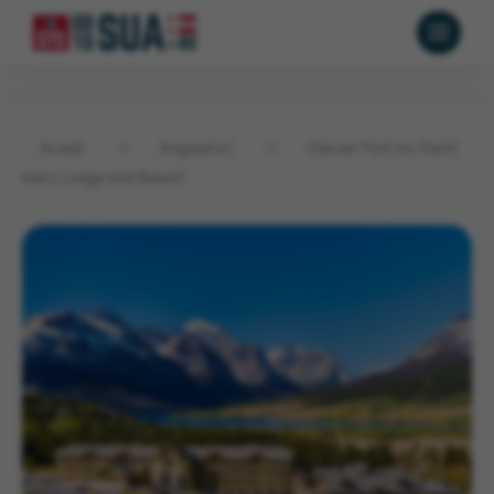
Acasă
→
Angajatori
→
Glacier Park Inc Saint
Mary Lodge and Resort