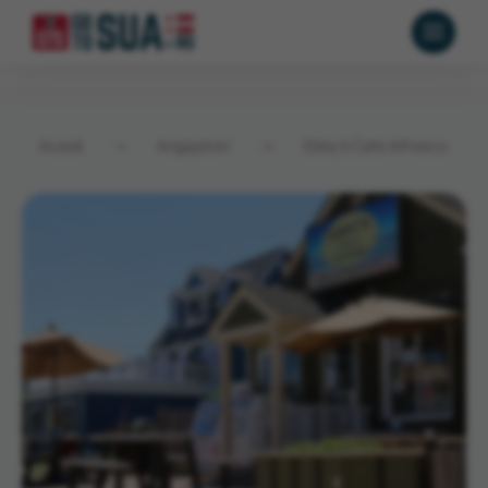
Acasă
→
Angajatori
→
Ebby’s Cafe Alfresco