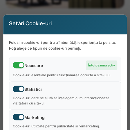
Ebby’s Cafe Alfresco
Setări Cookie-uri
Folosim cookie-uri pentru a îmbunătăți experiența ta pe site.
Poți alege ce tipuri de cookie-uri permiți.
Pentru angajator:
Necesare
Întotdeauna activ
Ebby’s Ristorante & Lounge oferă un gust din
Cookie-uri esențiale pentru funcționarea corectă a site-ului.
faimoasa bucătărie italiană din New York pe
malul Jersey. Situat în Seaside Park, NJ.
Statistici
Restaurantul are locuri în interior și în aer liber,
Cookie-uri care ne ajută să înțelegem cum interacționează
vizitatorii cu site-ul.
precum și o delicatesă. Studenților le va plăcea
să lucreze la Ebby's pentru personalul grozav,
Marketing
capacitatea de a întâlni o mulțime de studenți
Cookie-uri utilizate pentru publicitate și remarketing.