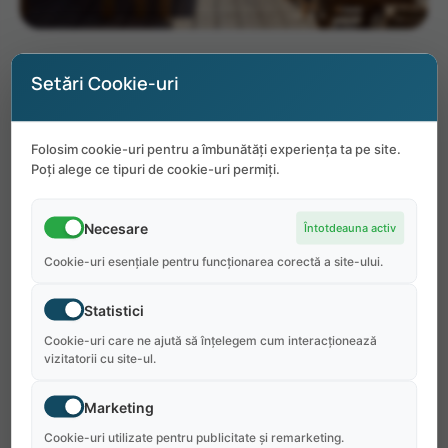
Duryeas Lobsters
Setări Cookie-uri
Folosim cookie-uri pentru a îmbunătăți experiența ta pe site.
Poți alege ce tipuri de cookie-uri permiți.
Pentru angajator:
Necesare
Întotdeauna activ
Este un mediu înfloritor, dinamic și energic, cu
Cookie-uri esențiale pentru funcționarea corectă a site-ului.
o clientelă și un personal multicultural care se
angajează să creeze și să cultive o cultură care
Statistici
ne deosebește și întărește elementele
Cookie-uri care ne ajută să înțelegem cum interacționează
vizitatorii cu site-ul.
fundamentale ale unei bune ospitalități. La
baza acestei culturi se află onestitatea,
Marketing
integritatea și corectitudinea.
Cookie-uri utilizate pentru publicitate și remarketing.