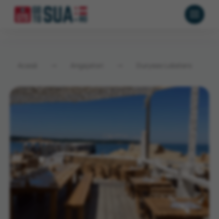
Acasă
→
Angajatori
→
Duryeas Lobsters