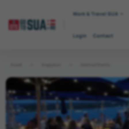
Work & Travel SUA
Login
Contact
Acasă
→
Angajatori
→
Seafood Shanty