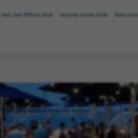
Hot Job Offers SUA
Viza de turist SUA
Alte serv