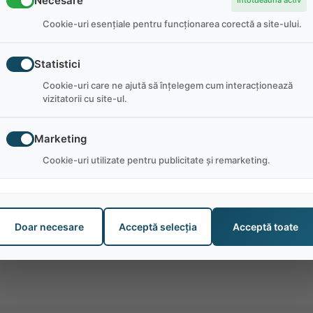
Necesare
Întotdeauna activ
Cookie-uri esențiale pentru funcționarea corectă a site-ului.
Statistici
Cookie-uri care ne ajută să înțelegem cum interacționează
te într-un cadru plăcut, servicii excepționale și evenimente 
vizitatorii cu site-ul.
Marketing
Cookie-uri utilizate pentru publicitate și remarketing.
ty:
Doar necesare
Acceptă selecția
Acceptă toate
are le găzduim la restaurantul nostru. Petrecerea angajaților