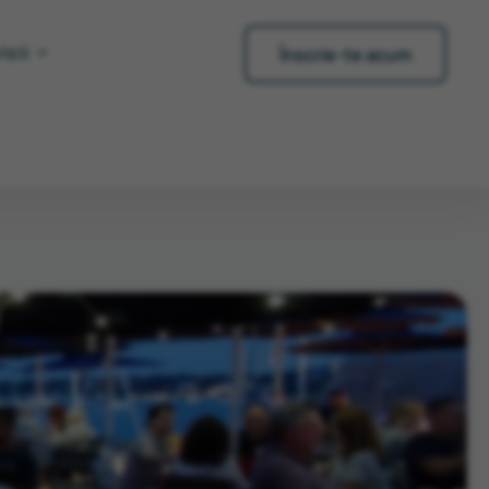
icii
Înscrie-te acum