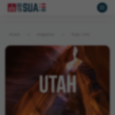
Acasă
→
Angajatori
→
Ruby`s Inn