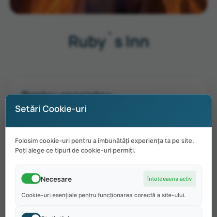
Ruby`s Inn
Pentru angajator:
Setări Cookie-uri
Operat de mai bine de 100 de ani, hotelul este
cea mai apropiată cazare de Parcul Național
Folosim cookie-uri pentru a îmbunătăți experiența ta pe site.
BryceCanyon. Oferă experiențe occidentale,
Poți alege ce tipuri de cookie-uri permiți.
cum ar fi rodeo, călărie, tururi cu elicopterul,
ciclism montan, un magazin general, un
Necesare
Întotdeauna activ
magazin de cadouri și amp; mai mult!
Cookie-uri esențiale pentru funcționarea corectă a site-ului.
Informații despre locuință:
Stil dormitor cu