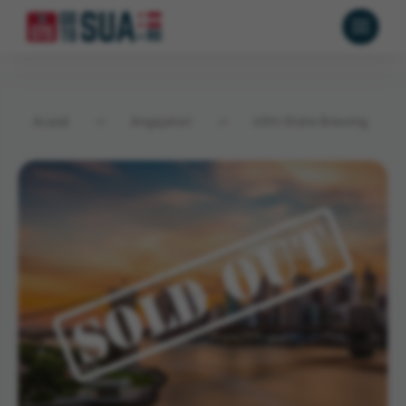
Acasă
→
Angajatori
→
49th State Brewing